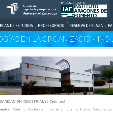
PLAN DE ESTUDIOS
PROFESORADO
RESERVA DE PLAZA
PA
GÍAS EN LA ORGANIZACIÓN IND
NIZACIÓN INDUSTRIAL (5 Créditos)
Lambán Castillo.
Doctora en Ingeniería Industrial. Premio Nacional de