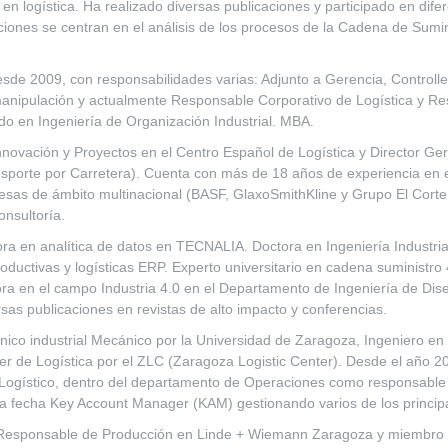
 en logística. Ha realizado diversas publicaciones y participado en dife
iones se centran en el análisis de los procesos de la Cadena de Sumini
.
esde 2009, con responsabilidades varias: Adjunto a Gerencia, Controlle
manipulación y actualmente Responsable Corporativo de Logística y Re
do en Ingeniería de Organización Industrial. MBA.
Innovación y Proyectos en el Centro Español de Logística y Director G
ansporte por Carretera). Cuenta con más de 18 años de experiencia en 
esas de ámbito multinacional (BASF, GlaxoSmithKline y Grupo El Cort
onsultoría.
ora en analítica de datos en TECNALIA. Doctora en Ingeniería Industria
uctivas y logísticas ERP. Experto universitario en cadena suministro 4
ra en el campo Industria 4.0 en el Departamento de Ingeniería de Dise
sas publicaciones en revistas de alto impacto y conferencias.
nico industrial Mecánico por la Universidad de Zaragoza, Ingeniero en 
ter de Logística por el ZLC (Zaragoza Logistic Center). Desde el año
Logístico, dentro del departamento de Operaciones como responsable d
a fecha Key Account Manager (KAM) gestionando varios de los principa
Responsable de Producción en Linde + Wiemann Zaragoza y miembro d