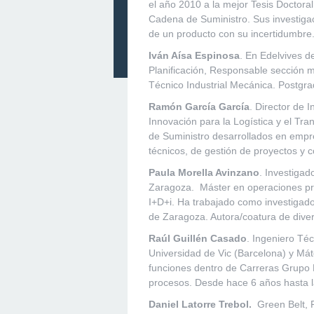
el año 2010 a la mejor Tesis Doctoral
Cadena de Suministro. Sus investigac
de un producto con su incertidumbre
Iván Aísa Espinosa
. En Edelvives d
Planificación, Responsable sección 
Técnico Industrial Mecánica. Postgra
Ramón García García
. Director de 
Innovación para la Logística y el Tr
de Suministro desarrollados en empr
técnicos, de gestión de proyectos y c
Paula Morella Avinzano
. Investigad
Zaragoza. Máster en operaciones prod
I+D+i. Ha trabajado como investigado
de Zaragoza. Autora/coatura de diver
Raúl Guillén Casado
. Ingeniero Téc
Universidad de Vic (Barcelona) y Má
funciones dentro de Carreras Grupo 
procesos. Desde hace 6 años hasta l
Daniel Latorre Trebol.
Green Belt, 