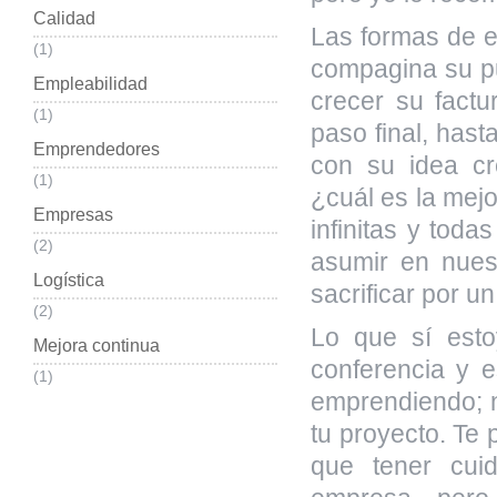
Calidad
Las formas de e
(1)
compagina su pu
Empleabilidad
crecer su fact
(1)
paso final, hast
Emprendedores
con su idea cr
(1)
¿cuál es la mej
Empresas
infinitas y tod
(2)
asumir en nues
Logística
sacrificar por u
(2)
Lo que sí est
Mejora continua
conferencia y 
(1)
emprendiendo; n
tu proyecto. Te 
que tener cui