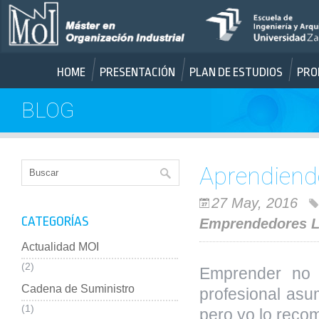
HOME
PRESENTACIÓN
PLAN DE ESTUDIOS
PRO
BLOG
Aprendiend
27 May, 2016
CATEGORÍAS
Emprendedores
L
Actualidad MOI
(2)
Emprender no e
Cadena de Suministro
profesional asu
(1)
pero yo lo reco