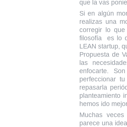
que la vas ponie
Si en algún mo
realizas una mo
corregir lo que
filosofía es l
LEAN startup, q
Propuesta de Va
las necesidad
enfocarte. So
perfeccionar t
repasarla peri
planteamiento i
hemos ido mejora
Muchas veces n
parece una idea 