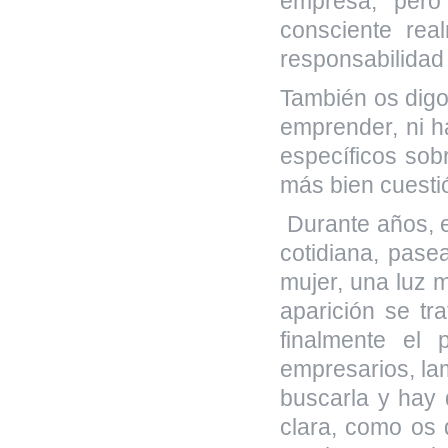
empresa, pero
consciente re
responsabilida
También os digo 
emprender, ni h
específicos so
más bien cuestió
Durante años, e
cotidiana, pase
mujer, una luz 
aparición se t
finalmente el 
empresarios, la
buscarla y hay 
clara, como os 