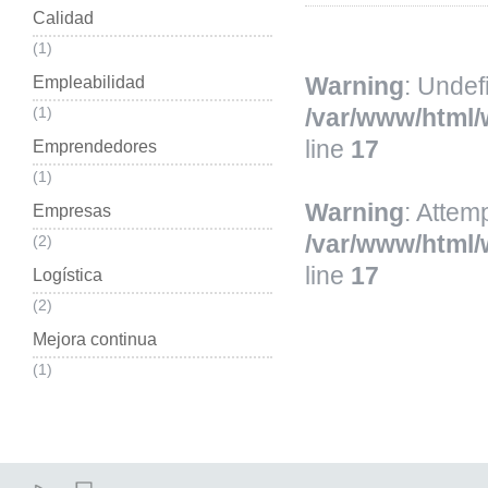
Calidad
(1)
Warning
: Undef
Empleabilidad
(1)
/var/www/html/
line
17
Emprendedores
(1)
Warning
: Attem
Empresas
/var/www/html/
(2)
line
17
Logística
(2)
Mejora continua
(1)