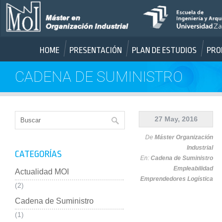
HOME
PRESENTACIÓN
PLAN DE ESTUDIOS
PRO
CADENA DE SUMINISTRO
27 May, 2016
De
Máster Organización
Industrial
CATEGORÍAS
En:
Cadena de Suministro
Empleabilidad
Actualidad MOI
Emprendedores
Logística
(2)
Cadena de Suministro
(1)