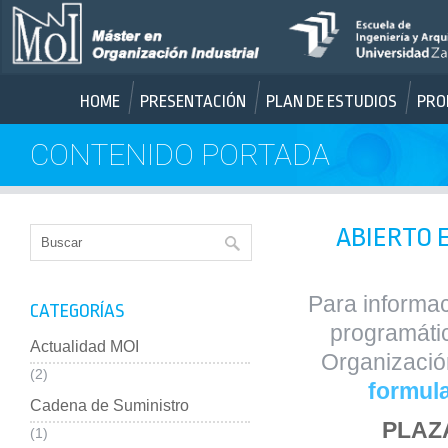
HOME
PRESENTACIÓN
PLAN DE ESTUDIOS
PRO
CONTENIDO PORTADA
ABIERTO E
Para informac
CATEGORÍAS
programáti
Actualidad MOI
Organización
(2)
formula
Cadena de Suministro
PLAZ
(1)