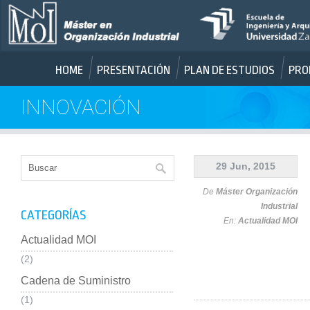
HOME
PRESENTACIÓN
PLAN DE ESTUDIOS
PRO
INNOVACIÓN
29 Jun, 2015
De
Máster Organización
Industrial
CATEGORÍAS
En:
Actualidad MOI
Actualidad MOI
(2)
Cadena de Suministro
(1)