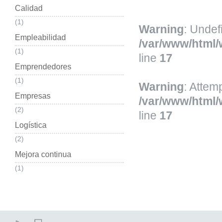
Calidad
(1)
Warning
: Undef
Empleabilidad
/var/www/html/
(1)
line
17
Emprendedores
(1)
Warning
: Attem
Empresas
/var/www/html/
(2)
line
17
Logística
(2)
Mejora continua
(1)